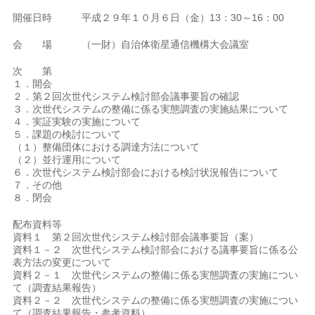
開催日時 平成２９年１０月６日（金）13：30～16：00
会 場 （一財）自治体衛星通信機構大会議室
次 第
１．開会
２．第２回次世代システム検討部会議事要旨の確認
３．次世代システムの整備に係る実態調査の実施結果について
４．実証実験の実施について
５．課題の検討について
（１）整備団体における調達方法について
（２）並行運用について
６．次世代システム検討部会における検討状況報告について
７．その他
８．閉会
配布資料等
資料１ 第２回次世代システム検討部会議事要旨（案）
資料１－２ 次世代システム検討部会における議事要旨に係る公
表方法の変更について
資料２－１ 次世代システムの整備に係る実態調査の実施につい
て（調査結果報告）
資料２－２ 次世代システムの整備に係る実態調査の実施につい
て（調査結果報告・参考資料）