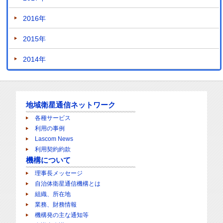
2016年
2015年
2014年
地域衛星通信ネットワーク
各種サービス
利用の事例
Lascom News
利用契約約款
機構について
理事長メッセージ
自治体衛星通信機構とは
組織、所在地
業務、財務情報
機構発の主な通知等