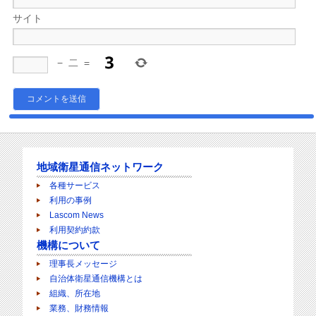
サイト
−
二
=
地域衛星通信ネットワーク
各種サービス
利用の事例
Lascom News
利用契約約款
機構について
理事長メッセージ
自治体衛星通信機構とは
組織、所在地
業務、財務情報