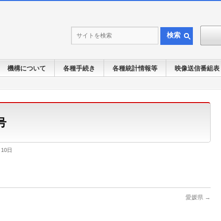
検索
機構について
各種手続き
各種統計情報等
映像送信番組表
号
月10日
愛媛県
→