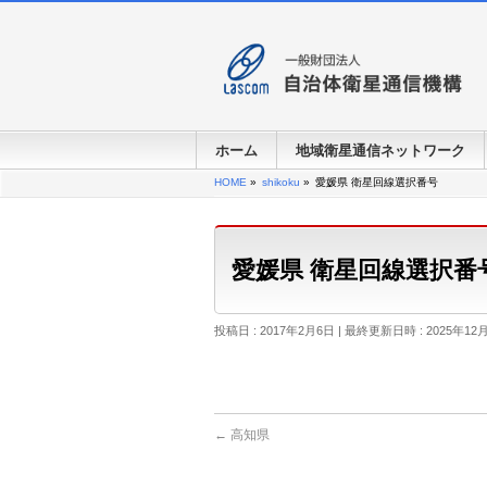
ホーム
地域衛星通信ネットワーク
HOME
»
shikoku
»
愛媛県 衛星回線選択番号
愛媛県 衛星回線選択番
投稿日 : 2017年2月6日
最終更新日時 : 2025年12
←
高知県