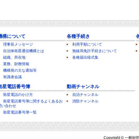
機構について
各種手続き
理事長メッセージ
利用手順について
自治体衛星通信機構とは
無線局免許手続きについて
組織、所在地
各種届出様式集
業務、財務情報
機構発の主な通知等
有識者会議
衛星電話番号簿
動画チャンネル
衛星電話のかけ方
自治チャンネル
衛星電話番号簿に関するよくあるお
消防チャンネル
問い合わせ
衛星電話番号簿一覧
Copyright ©
一般財団